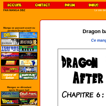
FAN MANGA DBZ
Le site d
Manga se passant avant ou
Dragon bal
pendant Dragon ball
Ce mang
Mangas se déroulant
après Dragon ball