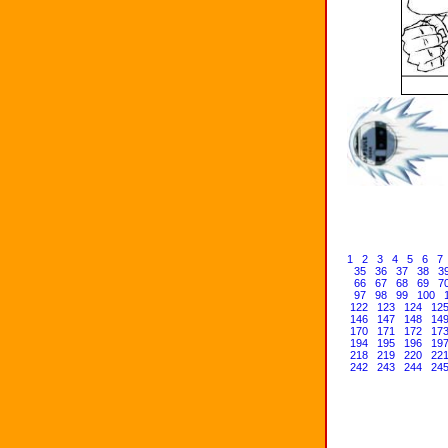
1
2
3
4
5
6
7
35
36
37
38
3
66
67
68
69
7
97
98
99
100
122
123
124
12
146
147
148
14
170
171
172
17
194
195
196
19
218
219
220
22
242
243
244
24