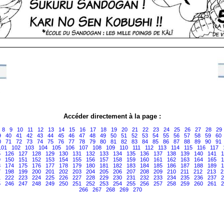
Accéder directement à la page :
8
9
10
11
12
13
14
15
16
17
18
19
20
21
22
23
24
25
26
27
28
29
9
40
41
42
43
44
45
46
47
48
49
50
51
52
53
54
55
56
57
58
59
60
0
71
72
73
74
75
76
77
78
79
80
81
82
83
84
85
86
87
88
89
90
91
101
102
103
104
105
106
107
108
109
110
111
112
113
114
115
116
117
5
126
127
128
129
130
131
132
133
134
135
136
137
138
139
140
141
1
9
150
151
152
153
154
155
156
157
158
159
160
161
162
163
164
165
1
3
174
175
176
177
178
179
180
181
182
183
184
185
186
187
188
189
1
7
198
199
200
201
202
203
204
205
206
207
208
209
210
211
212
213
2
1
222
223
224
225
226
227
228
229
230
231
232
233
234
235
236
237
2
5
246
247
248
249
250
251
252
253
254
255
256
257
258
259
260
261
2
266
267
268
269
270