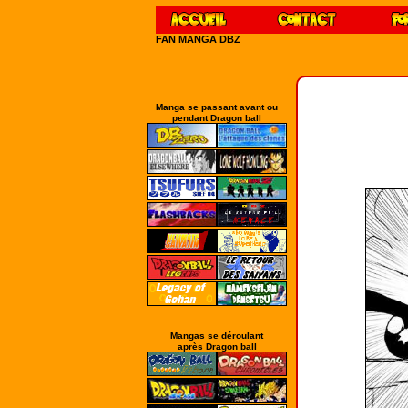
FAN MANGA DBZ
Manga se passant avant ou
pendant Dragon ball
Mangas se déroulant
après Dragon ball