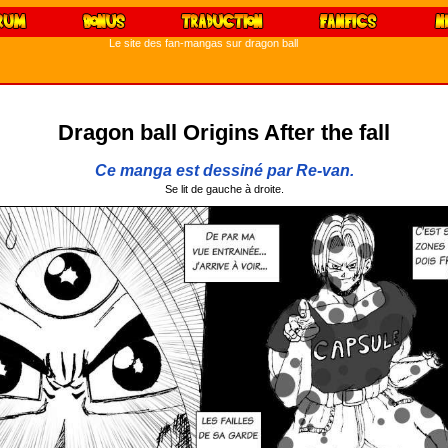
Le site des fan-mangas sur dragon ball
Dragon ball Origins After the fall
Ce manga est dessiné par Re-van.
Se lit de gauche à droite.