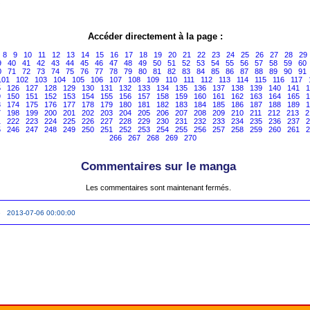
Accéder directement à la page :
8
9
10
11
12
13
14
15
16
17
18
19
20
21
22
23
24
25
26
27
28
29
9
40
41
42
43
44
45
46
47
48
49
50
51
52
53
54
55
56
57
58
59
60
0
71
72
73
74
75
76
77
78
79
80
81
82
83
84
85
86
87
88
89
90
91
101
102
103
104
105
106
107
108
109
110
111
112
113
114
115
116
117
5
126
127
128
129
130
131
132
133
134
135
136
137
138
139
140
141
1
9
150
151
152
153
154
155
156
157
158
159
160
161
162
163
164
165
1
3
174
175
176
177
178
179
180
181
182
183
184
185
186
187
188
189
1
7
198
199
200
201
202
203
204
205
206
207
208
209
210
211
212
213
2
1
222
223
224
225
226
227
228
229
230
231
232
233
234
235
236
237
2
5
246
247
248
249
250
251
252
253
254
255
256
257
258
259
260
261
2
266
267
268
269
270
Commentaires sur le manga
Les commentaires sont maintenant fermés.
e 2013-07-06 00:00:00