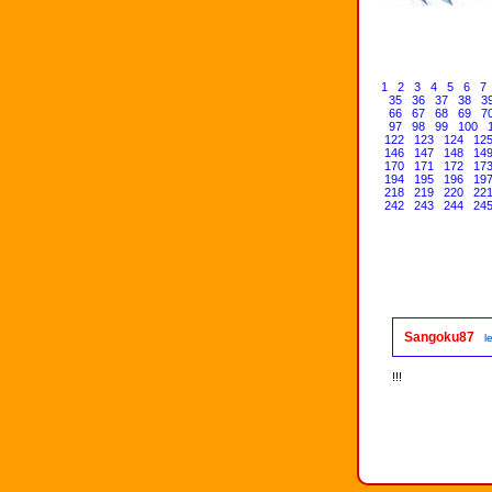
1
2
3
4
5
6
7
35
36
37
38
3
66
67
68
69
7
97
98
99
100
122
123
124
12
146
147
148
14
170
171
172
17
194
195
196
19
218
219
220
22
242
243
244
24
Sangoku87
l
!!!