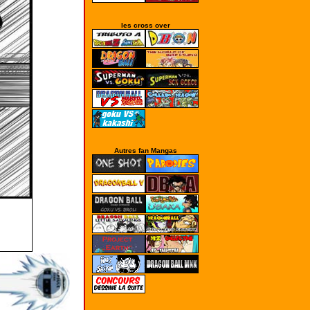
les cross over
Autres fan Mangas