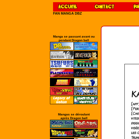
FAN MANGA DBZ
Manga se passant avant ou
pendant Dragon ball
Mangas se déroulant
après Dragon ball