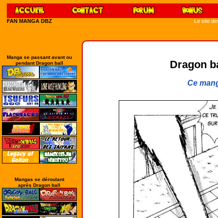
FAN MANGA DBZ
Le site d
Manga se passant avant ou
Dragon bal
pendant Dragon ball
Ce mang
Mangas se déroulant
après Dragon ball