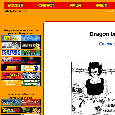
FAN MANGA DBZ
Le site d
Manga se passant avant ou
Dragon bal
pendant Dragon ball
Ce mang
Mangas se déroulant
après Dragon ball