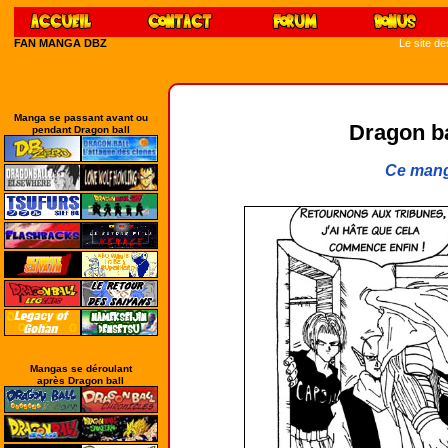
FAN MANGA DBZ
Le site d
Manga se passant avant ou
Dragon bal
pendant Dragon ball
Ce mang
Mangas se déroulant
après Dragon ball