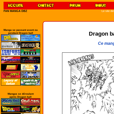
FAN MANGA DBZ
Le site d
Manga se passant avant ou
Dragon bal
pendant Dragon ball
Ce mang
Mangas se déroulant
après Dragon ball