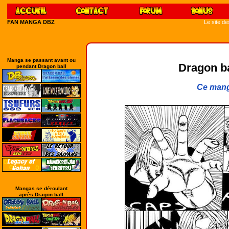
FAN MANGA DBZ
Le site d
Manga se passant avant ou
Dragon bal
pendant Dragon ball
Ce mang
Mangas se déroulant
après Dragon ball