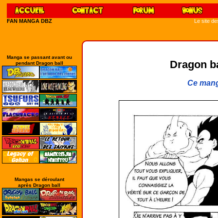
FAN MANGA DBZ
Le site d
Manga se passant avant ou
Dragon bal
pendant Dragon ball
Ce mang
Mangas se déroulant
après Dragon ball