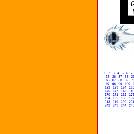
1
2
3
4
5
6
7
35
36
37
38
3
66
67
68
69
7
97
98
99
100
122
123
124
12
146
147
148
14
170
171
172
17
194
195
196
19
218
219
220
22
242
243
244
24