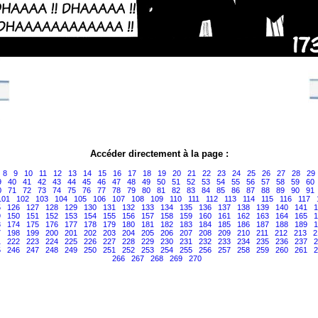
Accéder directement à la page :
8
9
10
11
12
13
14
15
16
17
18
19
20
21
22
23
24
25
26
27
28
29
9
40
41
42
43
44
45
46
47
48
49
50
51
52
53
54
55
56
57
58
59
60
0
71
72
73
74
75
76
77
78
79
80
81
82
83
84
85
86
87
88
89
90
91
101
102
103
104
105
106
107
108
109
110
111
112
113
114
115
116
117
5
126
127
128
129
130
131
132
133
134
135
136
137
138
139
140
141
1
9
150
151
152
153
154
155
156
157
158
159
160
161
162
163
164
165
1
3
174
175
176
177
178
179
180
181
182
183
184
185
186
187
188
189
1
7
198
199
200
201
202
203
204
205
206
207
208
209
210
211
212
213
2
1
222
223
224
225
226
227
228
229
230
231
232
233
234
235
236
237
2
5
246
247
248
249
250
251
252
253
254
255
256
257
258
259
260
261
2
266
267
268
269
270