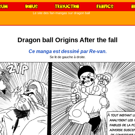
Le site des fan-mangas sur dragon ball
Dragon ball Origins After the fall
Ce manga est dessiné par Re-van.
Se lit de gauche à droite.