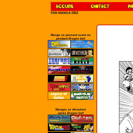
FAN MANGA DBZ
Manga se passant avant ou
pendant Dragon ball
Mangas se déroulant
après Dragon ball