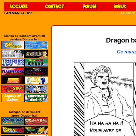
FAN MANGA DBZ
Le site d
Manga se passant avant ou
Dragon bal
pendant Dragon ball
Ce mang
Mangas se déroulant
après Dragon ball