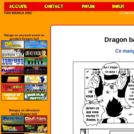
FAN MANGA DBZ
Le site d
Manga se passant avant ou
Dragon bal
pendant Dragon ball
Ce mang
Mangas se déroulant
après Dragon ball